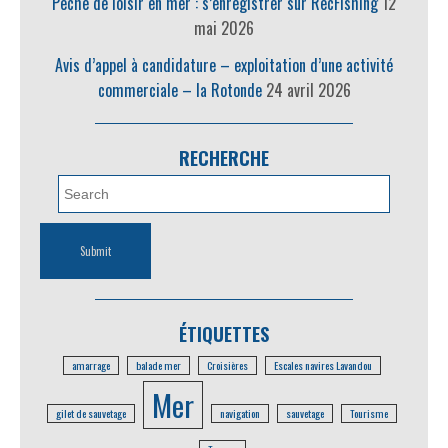
Pêche de loisir en mer : s’enregistrer sur RecFishing
12
mai 2026
Avis d’appel à candidature – exploitation d’une activité
commerciale – la Rotonde
24 avril 2026
RECHERCHE
ÉTIQUETTES
amarrage
balade mer
Croisières
Escales navires Lavandou
Mer
gilet de sauvetage
navigation
sauvetage
Tourisme