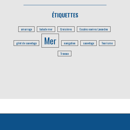
ÉTIQUETTES
amarrage
balade mer
Croisières
Escales navires Lavandou
Mer
gilet de sauvetage
navigation
sauvetage
Tourisme
Travaux