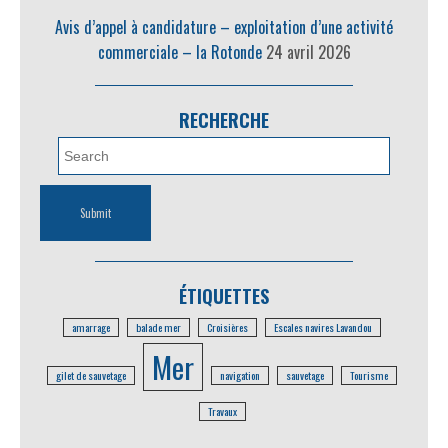
Avis d’appel à candidature – exploitation d’une activité
commerciale – la Rotonde
24 avril 2026
RECHERCHE
ÉTIQUETTES
amarrage
balade mer
Croisières
Escales navires Lavandou
Mer
gilet de sauvetage
navigation
sauvetage
Tourisme
Travaux