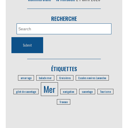
RECHERCHE
ÉTIQUETTES
amarrage
balade mer
Croisières
Escales navires Lavandou
Mer
gilet de sauvetage
navigation
sauvetage
Tourisme
Travaux