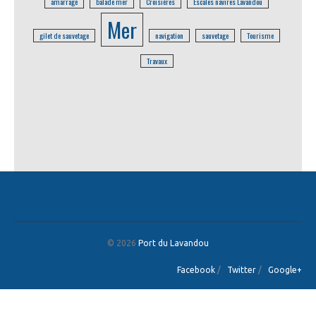
amarrage
balade mer
Croisières
Escales navires Lavandou
Mer
gilet de sauvetage
navigation
sauvetage
Tourisme
Travaux
© 2026
Port du Lavandou
Facebook
/
Twitter
/
Google+