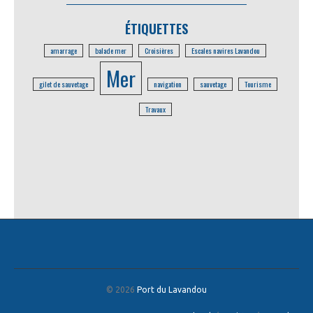
ÉTIQUETTES
amarrage
balade mer
Croisières
Escales navires Lavandou
Mer
gilet de sauvetage
navigation
sauvetage
Tourisme
Travaux
© 2026
Port du Lavandou