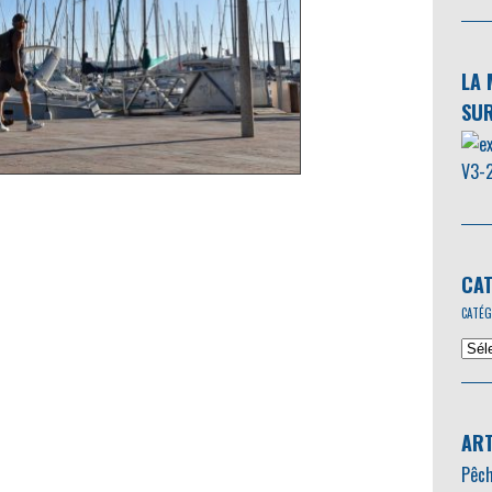
LA 
SUR
CAT
CATÉG
ART
Pêch