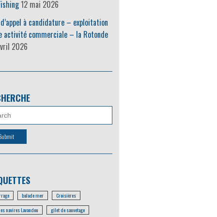
ishing
12 mai 2026
 d’appel à candidature – exploitation
e activité commerciale – la Rotonde
vril 2026
CHERCHE
QUETTES
rage
balade mer
Croisières
les navires Lavandou
gilet de sauvetage