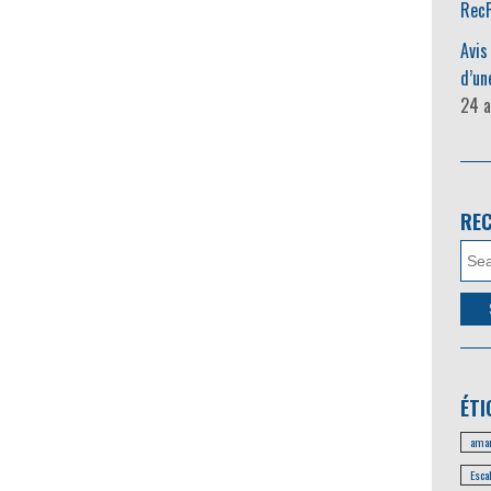
RecF
Avis
d’un
24 a
RE
ÉTI
amar
Esca