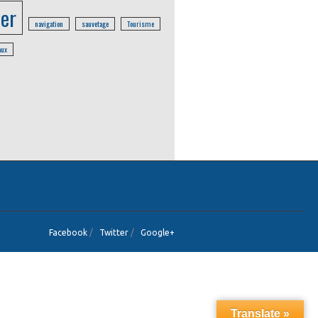
er
navigation
sauvetage
Tourisme
aux
Facebook
/
Twitter
/
Google+
Translate »