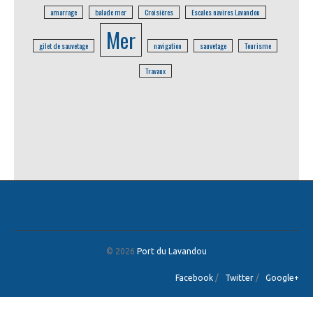
amarrage
balade mer
Croisières
Escales navires Lavandou
Mer
gilet de sauvetage
navigation
sauvetage
Tourisme
Travaux
© 2026
Port du Lavandou
Facebook
/
Twitter
/
Google+