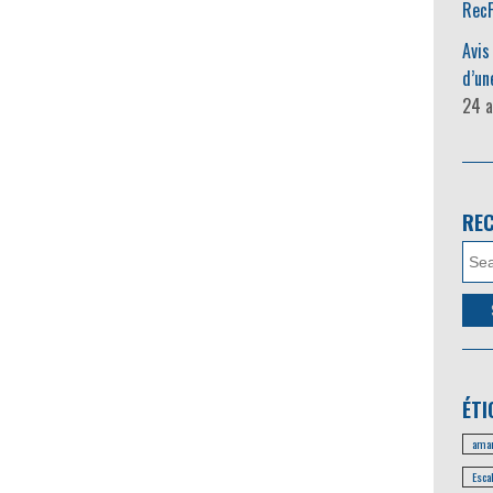
RecF
Avis
d’un
24 a
RE
ÉTI
amar
Esca