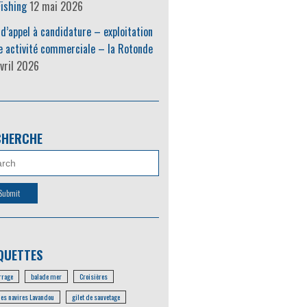
ishing
12 mai 2026
 d’appel à candidature – exploitation
e activité commerciale – la Rotonde
vril 2026
CHERCHE
QUETTES
rage
balade mer
Croisières
les navires Lavandou
gilet de sauvetage