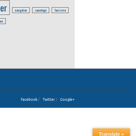
er
navigation
sauvetage
Tourisme
aux
Facebook
/
Twitter
/
Google+
Translate »