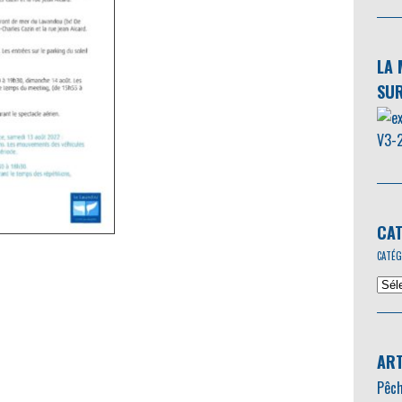
LA 
SUR
CAT
CATÉG
ART
Pêch