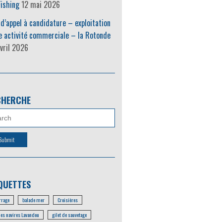
ishing
12 mai 2026
 d’appel à candidature – exploitation
e activité commerciale – la Rotonde
vril 2026
CHERCHE
QUETTES
rage
balade mer
Croisières
les navires Lavandou
gilet de sauvetage