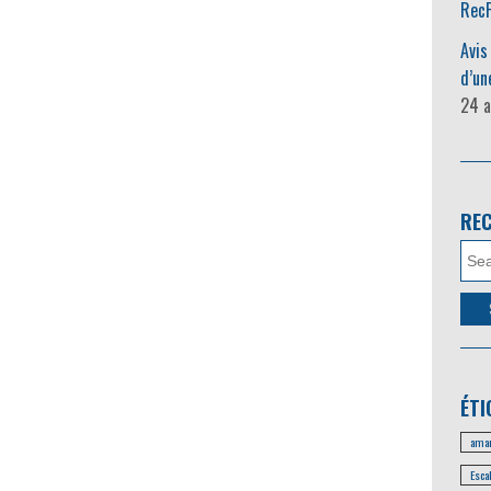
RecF
Avis
d’un
24 a
RE
ÉTI
amar
Esca