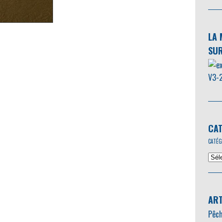
LA 
SUR
CAT
CATÉG
ART
Pêch