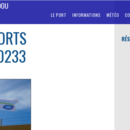
DOU
LE PORT
INFORMATIONS
MÉTÉO
CO
ORTS
RÉS
0233