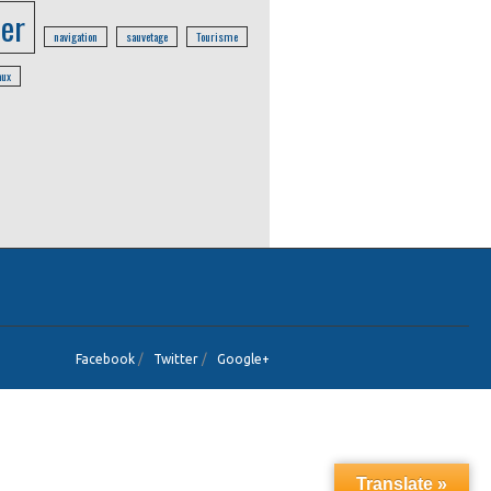
er
navigation
sauvetage
Tourisme
aux
Facebook
/
Twitter
/
Google+
Translate »