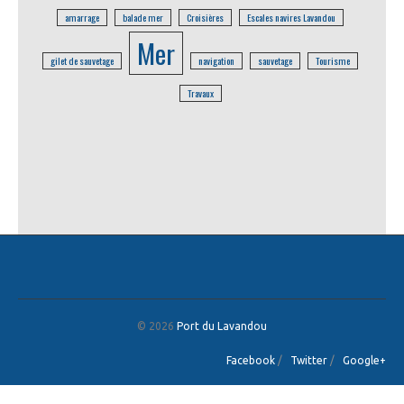
amarrage
balade mer
Croisières
Escales navires Lavandou
Mer
gilet de sauvetage
navigation
sauvetage
Tourisme
Travaux
© 2026
Port du Lavandou
Facebook
/
Twitter
/
Google+