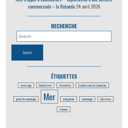
commerciale – la Rotonde
24 avril 2026
RECHERCHE
ÉTIQUETTES
amarrage
balade mer
Croisières
Escales navires Lavandou
Mer
gilet de sauvetage
navigation
sauvetage
Tourisme
Travaux