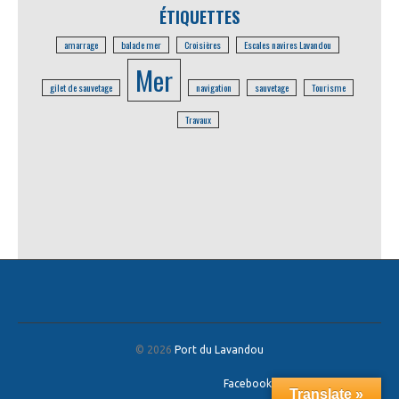
ÉTIQUETTES
amarrage
balade mer
Croisières
Escales navires Lavandou
Mer
gilet de sauvetage
navigation
sauvetage
Tourisme
Travaux
© 2026
Port du Lavandou
Facebook
/
Twitter
/
Google+
Translate »