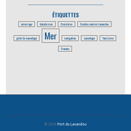
ÉTIQUETTES
amarrage
balade mer
Croisières
Escales navires Lavandou
Mer
gilet de sauvetage
navigation
sauvetage
Tourisme
Travaux
© 2026
Port du Lavandou