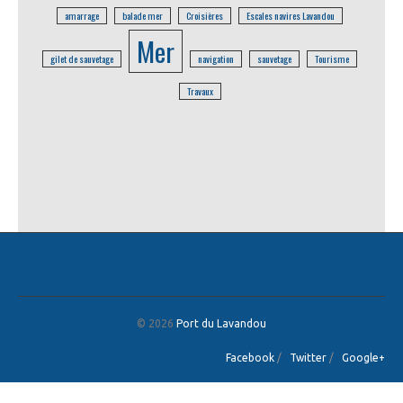
amarrage
balade mer
Croisières
Escales navires Lavandou
Mer
gilet de sauvetage
navigation
sauvetage
Tourisme
Travaux
© 2026
Port du Lavandou
Facebook
/
Twitter
/
Google+