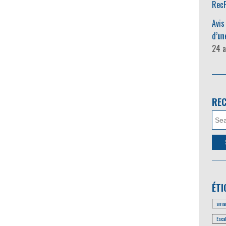
RecF
Avis
d’un
24 a
RE
ÉTI
amar
Esca