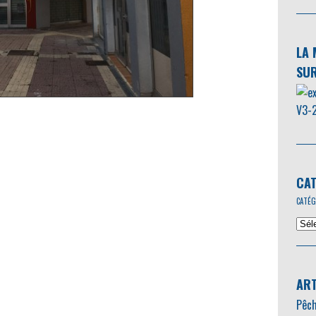
LA 
SUR
CAT
CATÉG
ART
Pêch