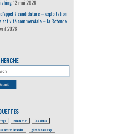
ishing
12 mai 2026
 d’appel à candidature – exploitation
e activité commerciale – la Rotonde
vril 2026
CHERCHE
QUETTES
rage
balade mer
Croisières
les navires Lavandou
gilet de sauvetage