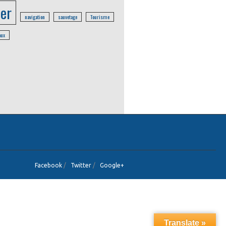
er
navigation
sauvetage
Tourisme
aux
Facebook
/
Twitter
/
Google+
Translate »