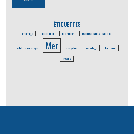
ÉTIQUETTES
amarrage
balade mer
Croisières
Escales navires Lavandou
Mer
gilet de sauvetage
navigation
sauvetage
Tourisme
Travaux