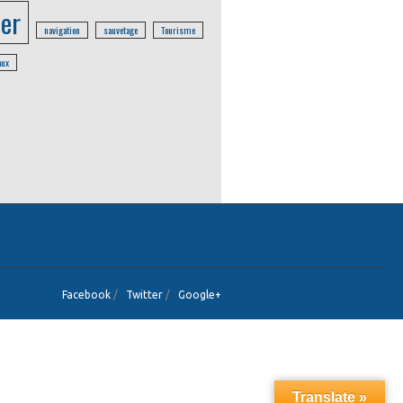
er
navigation
sauvetage
Tourisme
aux
Facebook
/
Twitter
/
Google+
Translate »