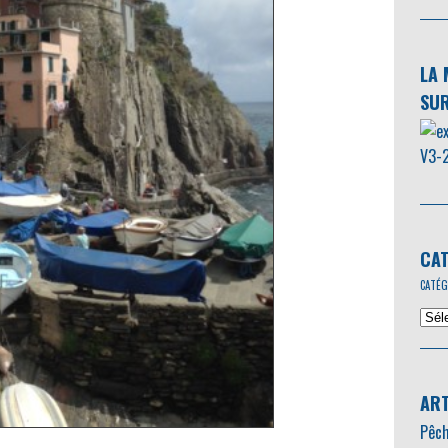
LA 
SUR
CAT
CATÉG
ART
Pêch