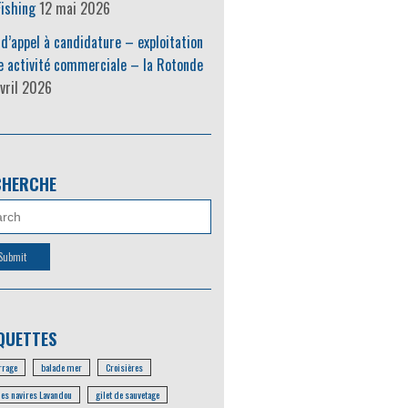
ishing
12 mai 2026
 d’appel à candidature – exploitation
e activité commerciale – la Rotonde
vril 2026
CHERCHE
QUETTES
rage
balade mer
Croisières
les navires Lavandou
gilet de sauvetage