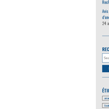
RecF
Avis
d’un
24 a
RE
ÉTI
amar
Esca