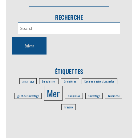
RECHERCHE
ÉTIQUETTES
amarrage
balade mer
Croisières
Escales navires Lavandou
Mer
gilet de sauvetage
navigation
sauvetage
Tourisme
Travaux