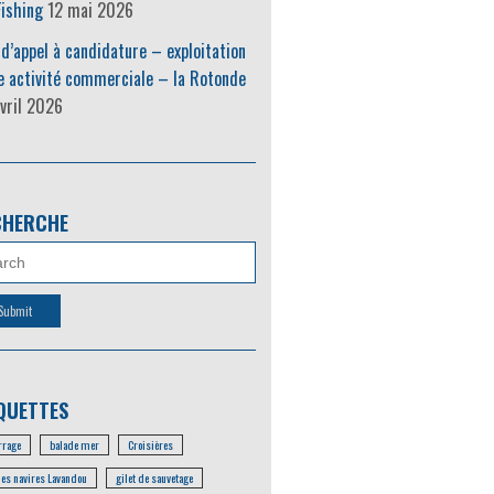
ishing
12 mai 2026
 d’appel à candidature – exploitation
e activité commerciale – la Rotonde
vril 2026
CHERCHE
QUETTES
rage
balade mer
Croisières
les navires Lavandou
gilet de sauvetage