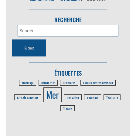
RECHERCHE
ÉTIQUETTES
amarrage
balade mer
Croisières
Escales navires Lavandou
Mer
gilet de sauvetage
navigation
sauvetage
Tourisme
Travaux