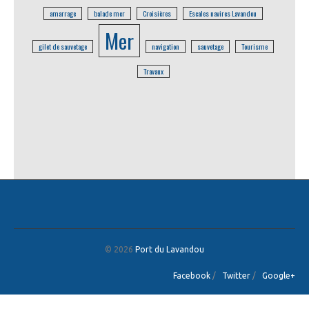
amarrage
balade mer
Croisières
Escales navires Lavandou
Mer
gilet de sauvetage
navigation
sauvetage
Tourisme
Travaux
© 2026
Port du Lavandou
Facebook
/
Twitter
/
Google+