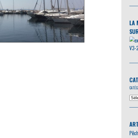
LA 
SUR
CAT
CATÉG
ART
Pêch