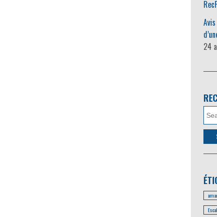
RecF
Avis
d’un
24 a
RE
ÉTI
amar
Esca