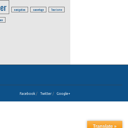
er
navigation
sauvetage
Tourisme
aux
Facebook
/
Twitter
/
Google+
Translate »