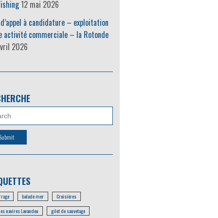
ishing
12 mai 2026
 d’appel à candidature – exploitation
e activité commerciale – la Rotonde
vril 2026
CHERCHE
QUETTES
rage
balade mer
Croisières
les navires Lavandou
gilet de sauvetage