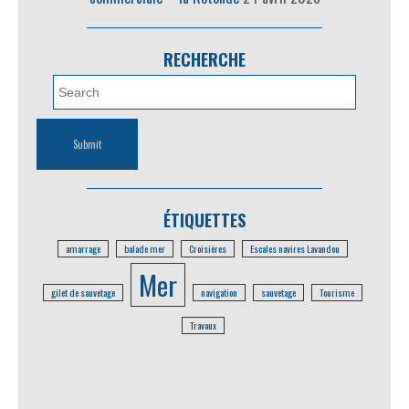
RECHERCHE
ÉTIQUETTES
amarrage
balade mer
Croisières
Escales navires Lavandou
Mer
gilet de sauvetage
navigation
sauvetage
Tourisme
Travaux