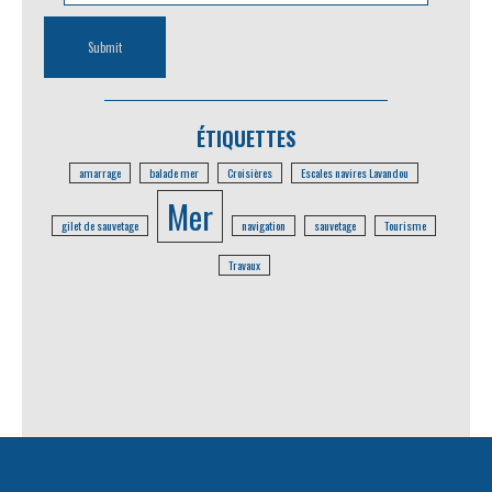
ÉTIQUETTES
amarrage
balade mer
Croisières
Escales navires Lavandou
Mer
gilet de sauvetage
navigation
sauvetage
Tourisme
Travaux