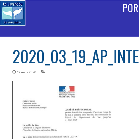
POR
2020_03_19_AP_INT
19 mars 2020