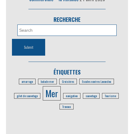
RECHERCHE
ÉTIQUETTES
amarrage
balade mer
Croisières
Escales navires Lavandou
Mer
gilet de sauvetage
navigation
sauvetage
Tourisme
Travaux