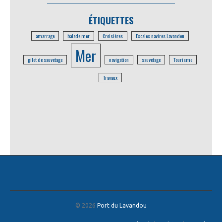
ÉTIQUETTES
amarrage
balade mer
Croisières
Escales navires Lavandou
Mer
gilet de sauvetage
navigation
sauvetage
Tourisme
Travaux
© 2026
Port du Lavandou