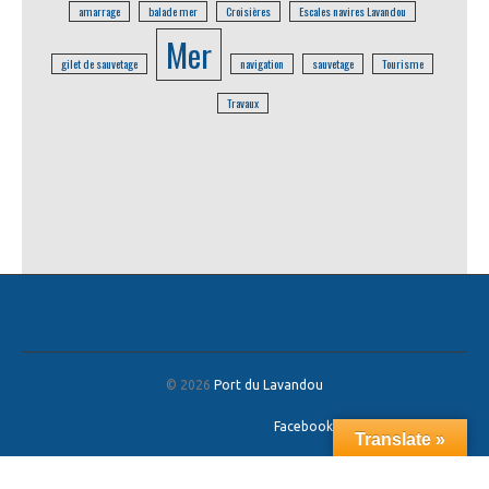
amarrage
balade mer
Croisières
Escales navires Lavandou
Mer
gilet de sauvetage
navigation
sauvetage
Tourisme
Travaux
© 2026
Port du Lavandou
Facebook
/
Twitter
/
Google+
Translate »