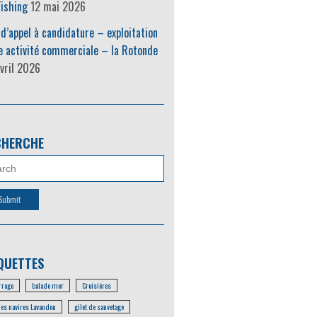
ishing
12 mai 2026
 d’appel à candidature – exploitation
e activité commerciale – la Rotonde
vril 2026
CHERCHE
QUETTES
rage
balade mer
Croisières
les navires Lavandou
gilet de sauvetage