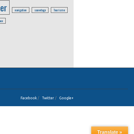
er
navigation
sauvetage
Tourisme
aux
Facebook
/
Twitter
/
Google+
Translate »