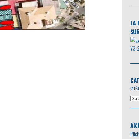
LA 
SUR
CAT
CATÉG
ART
Pêch