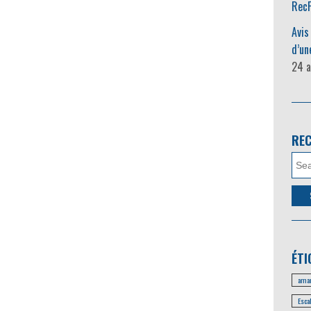
RecF
Avis
d’un
24 a
RE
ÉTI
amar
Esca