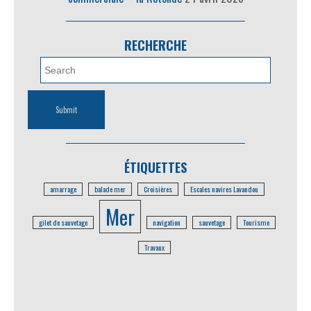
RECHERCHE
ÉTIQUETTES
amarrage
balade mer
Croisières
Escales navires Lavandou
Mer
gilet de sauvetage
navigation
sauvetage
Tourisme
Travaux