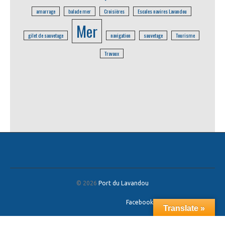
amarrage
balade mer
Croisières
Escales navires Lavandou
Mer
gilet de sauvetage
navigation
sauvetage
Tourisme
Travaux
© 2026
Port du Lavandou
Facebook
/
Twitter
/
Google+
Translate »