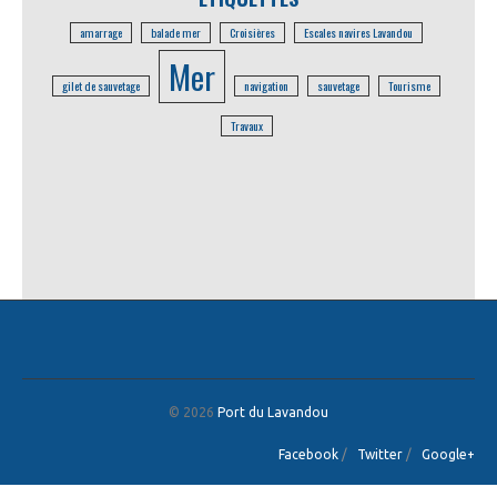
amarrage
balade mer
Croisières
Escales navires Lavandou
Mer
gilet de sauvetage
navigation
sauvetage
Tourisme
Travaux
© 2026
Port du Lavandou
Facebook
/
Twitter
/
Google+