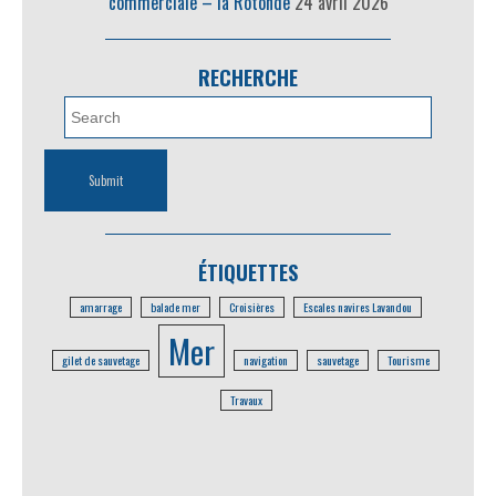
commerciale – la Rotonde
24 avril 2026
RECHERCHE
ÉTIQUETTES
amarrage
balade mer
Croisières
Escales navires Lavandou
Mer
gilet de sauvetage
navigation
sauvetage
Tourisme
Travaux