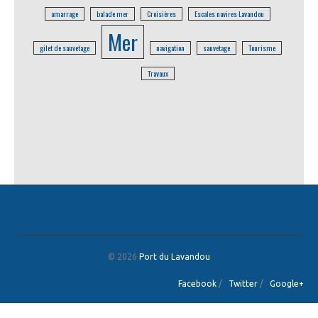
amarrage
balade mer
Croisières
Escales navires Lavandou
Mer
gilet de sauvetage
navigation
sauvetage
Tourisme
Travaux
© 2026
Port du Lavandou
Facebook
/
Twitter
/
Google+