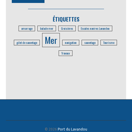
ÉTIQUETTES
amarrage
balade mer
Croisières
Escales navires Lavandou
Mer
gilet de sauvetage
navigation
sauvetage
Tourisme
Travaux
© 2026
Port du Lavandou