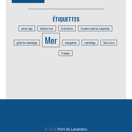
ÉTIQUETTES
amarrage
balade mer
Croisières
Escales navires Lavandou
Mer
gilet de sauvetage
navigation
sauvetage
Tourisme
Travaux
© 2026
Port du Lavandou