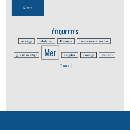
ÉTIQUETTES
amarrage
balade mer
Croisières
Escales navires Lavandou
Mer
gilet de sauvetage
navigation
sauvetage
Tourisme
Travaux