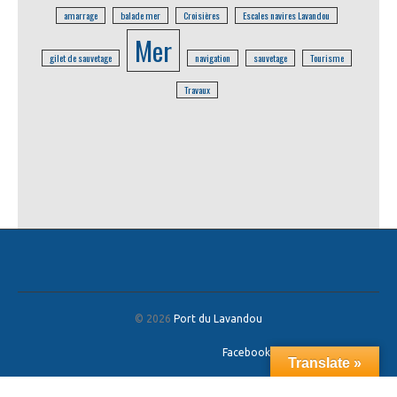
amarrage
balade mer
Croisières
Escales navires Lavandou
Mer
gilet de sauvetage
navigation
sauvetage
Tourisme
Travaux
© 2026
Port du Lavandou
Facebook
/
Twitter
/
Google+
Translate »