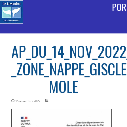
POR
AP_DU_14_NOV_2022
_ZONE_NAPPE_GISCLE
MOLE
15 novembre 2022