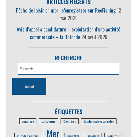
ARTICLES RÉCENTS
Pêche de loisir en mer : s’enregistrer sur RecFishing
12
mai 2026
Avis d’appel à candidature – exploitation d’une activité
commerciale – la Rotonde
24 avril 2026
RECHERCHE
ÉTIQUETTES
amarrage
balade mer
Croisières
Escales navires Lavandou
Mer
gilet de sauvetage
navigation
sauvetage
Tourisme