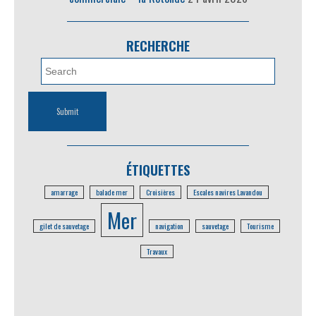
RECHERCHE
ÉTIQUETTES
amarrage
balade mer
Croisières
Escales navires Lavandou
Mer
gilet de sauvetage
navigation
sauvetage
Tourisme
Travaux