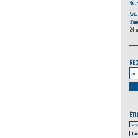
RecF
Avis
d’un
24 a
RE
ÉTI
amar
Esca