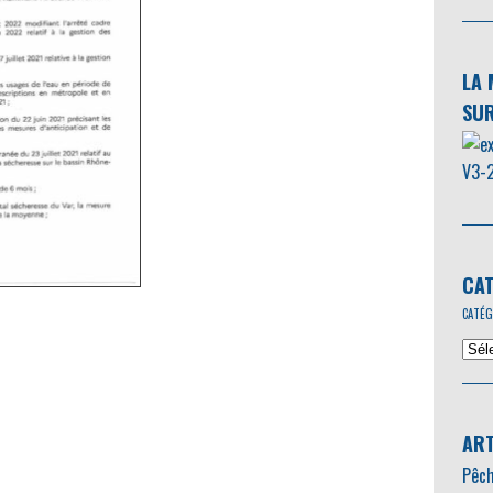
LA 
SUR
CAT
CATÉG
ART
Pêch