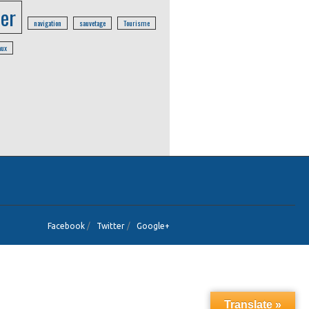
er
navigation
sauvetage
Tourisme
aux
Facebook
/
Twitter
/
Google+
Translate »