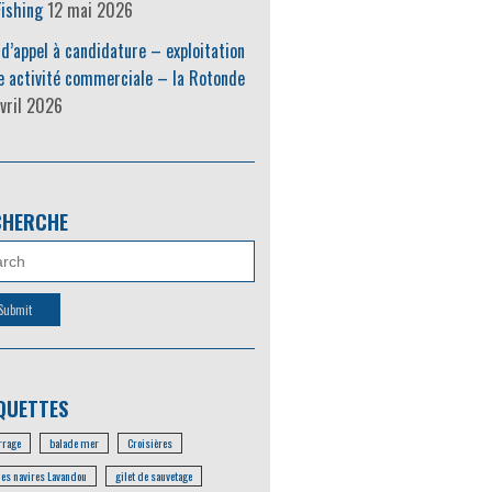
ishing
12 mai 2026
 d’appel à candidature – exploitation
e activité commerciale – la Rotonde
vril 2026
CHERCHE
QUETTES
rage
balade mer
Croisières
les navires Lavandou
gilet de sauvetage